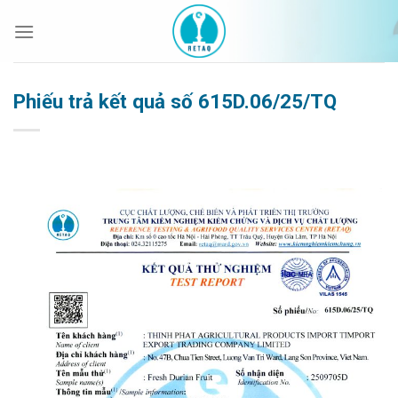
Bỏ
qua
nội
dung
Phiếu trả kết quả số 615D.06/25/TQ