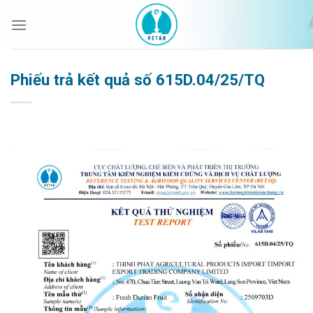
Bỏ
qua
nội
dung
Phiếu trả kết quả số 615D.04/25/TQ