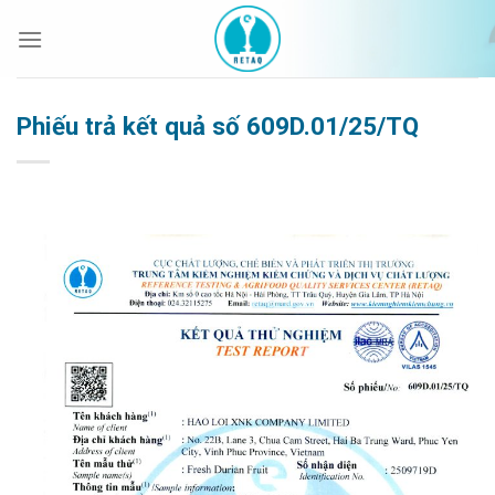
Bỏ
qua
nội
dung
Phiếu trả kết quả số 609D.01/25/TQ