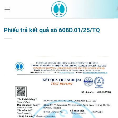
Bỏ
qua
nội
dung
Phiếu trả kết quả số 608D.01/25/TQ