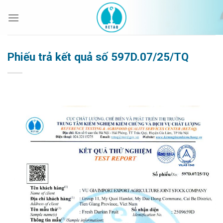
Bỏ
qua
nội
dung
Phiếu trả kết quả số 597D.07/25/TQ