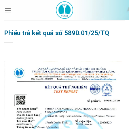
Bỏ
qua
nội
dung
Phiếu trả kết quả số 589D.01/25/TQ