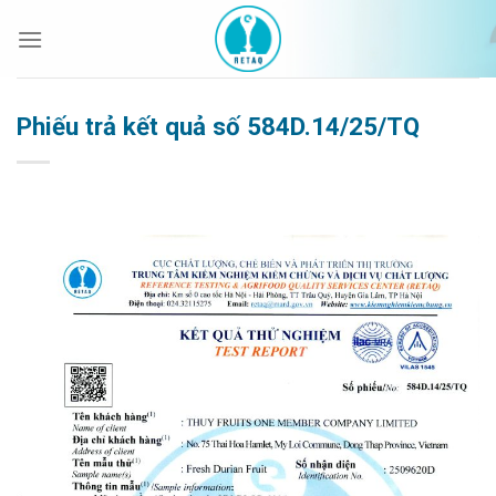
Bỏ
qua
nội
dung
Phiếu trả kết quả số 584D.14/25/TQ