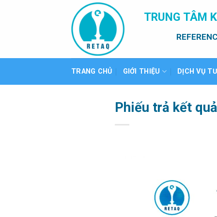
Bỏ
TRUNG TÂM K
qua
nội
REFERENC
dung
TRANG CHỦ
GIỚI THIỆU
DỊCH VỤ T
Phiếu trả kết qu