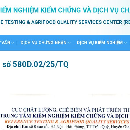
IỂM NGHIỆM KIỂM CHỨNG VÀ DỊCH VỤ C
E TESTING & AGRIFOOD QUALITY SERVICES CENTER (R
Ư VẤN
DỊCH VỤ CHỨNG NHẬN
DỊCH VỤ KIỂM NGHIỆM
ả số 580D.02/25/TQ