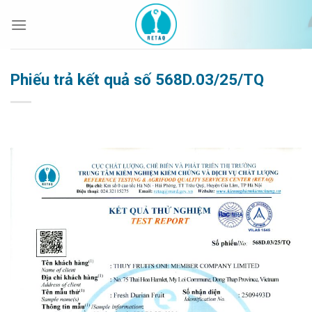
Bỏ
qua
nội
dung
Phiếu trả kết quả số 568D.03/25/TQ