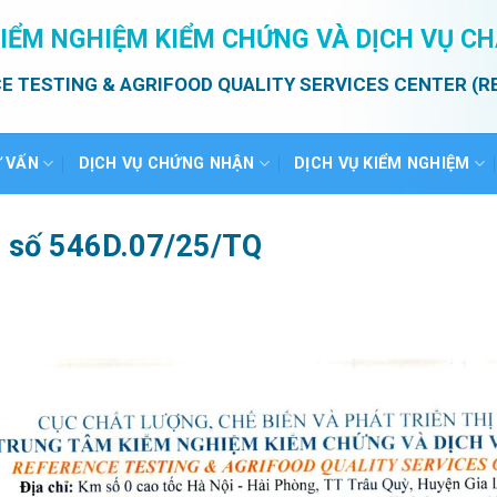
IỂM NGHIỆM KIỂM CHỨNG VÀ DỊCH VỤ C
E TESTING & AGRIFOOD QUALITY SERVICES CENTER (R
Ư VẤN
DỊCH VỤ CHỨNG NHẬN
DỊCH VỤ KIỂM NGHIỆM
ả số 546D.07/25/TQ