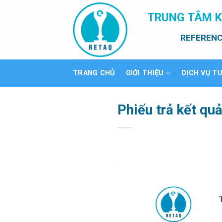
Bỏ
TRUNG TÂM K
qua
nội
REFERENC
dung
TRANG CHỦ
GIỚI THIỆU
DỊCH VỤ T
Phiếu trả kết qu