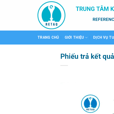
Bỏ
TRUNG TÂM K
qua
nội
REFERENC
dung
TRANG CHỦ
GIỚI THIỆU
DỊCH VỤ T
Phiếu trả kết qu