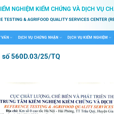
IỂM NGHIỆM KIỂM CHỨNG VÀ DỊCH VỤ C
E TESTING & AGRIFOOD QUALITY SERVICES CENTER (R
Ư VẤN
DỊCH VỤ CHỨNG NHẬN
DỊCH VỤ KIỂM NGHIỆM
ả số 560D.03/25/TQ