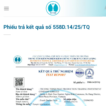
Bỏ
qua
nội
dung
Phiếu trả kết quả số 558D.14/25/TQ