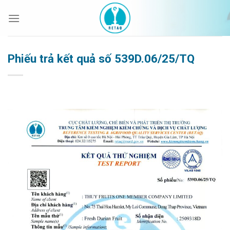
Bỏ
qua
nội
dung
Phiếu trả kết quả số 539D.06/25/TQ