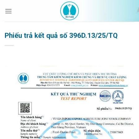
Bỏ
qua
nội
dung
Phiếu trả kết quả số 396D.13/25/TQ