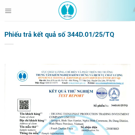
Bỏ
qua
nội
dung
Phiếu trả kết quả số 344D.01/25/TQ