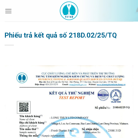
Bỏ
qua
nội
dung
Phiếu trả kết quả số 218D.02/25/TQ