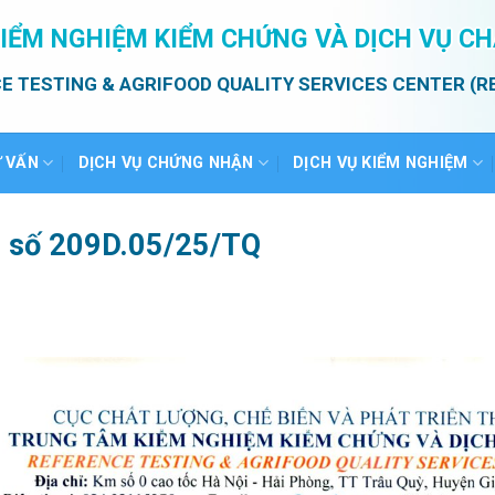
IỂM NGHIỆM KIỂM CHỨNG VÀ DỊCH VỤ C
E TESTING & AGRIFOOD QUALITY SERVICES CENTER (R
Ư VẤN
DỊCH VỤ CHỨNG NHẬN
DỊCH VỤ KIỂM NGHIỆM
ả số 209D.05/25/TQ