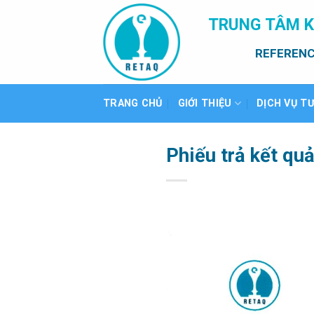
Bỏ
TRUNG TÂM K
qua
nội
REFERENC
dung
TRANG CHỦ
GIỚI THIỆU
DỊCH VỤ T
Phiếu trả kết qu