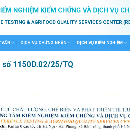
IỂM NGHIỆM KIỂM CHỨNG VÀ DỊCH VỤ C
E TESTING & AGRIFOOD QUALITY SERVICES CENTER (R
Ư VẤN
DỊCH VỤ CHỨNG NHẬN
DỊCH VỤ KIỂM NGHIỆM
uả số 1150D.02/25/TQ