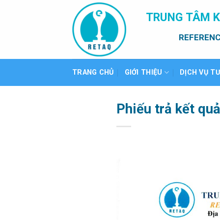
Bỏ
TRUNG TÂM K
qua
nội
REFERENC
dung
TRANG CHỦ
GIỚI THIỆU
DỊCH VỤ T
Phiếu trả kết q