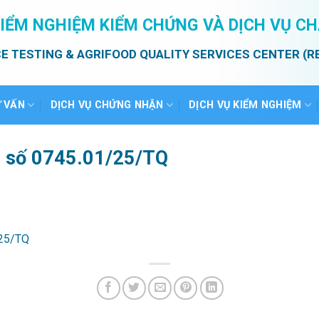
IỂM NGHIỆM KIỂM CHỨNG VÀ DỊCH VỤ C
E TESTING & AGRIFOOD QUALITY SERVICES CENTER (R
Ư VẤN
DỊCH VỤ CHỨNG NHẬN
DỊCH VỤ KIỂM NGHIỆM
ả số 0745.01/25/TQ
/25/TQ