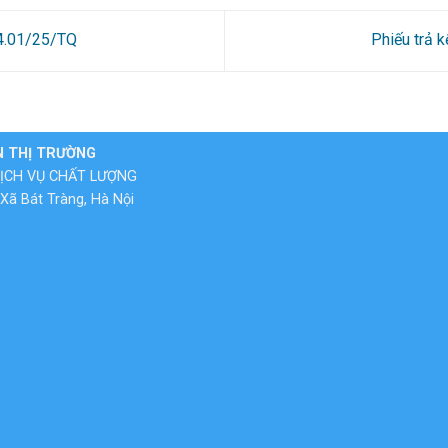
44.01/25/TQ
Phiếu trả 
N THỊ TRƯỜNG
ỊCH VỤ CHẤT LƯỢNG
Xã Bát Tràng, Hà Nội