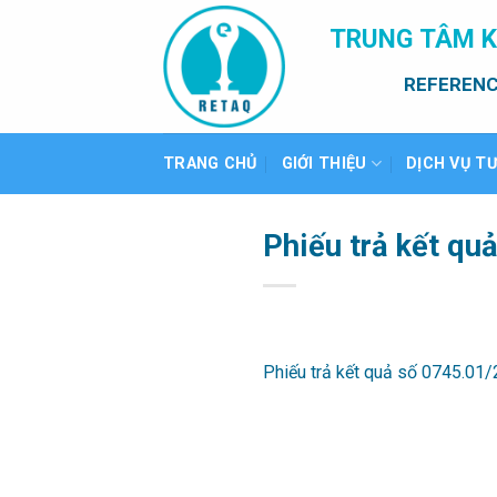
Bỏ
TRUNG TÂM K
qua
nội
REFERENC
dung
TRANG CHỦ
GIỚI THIỆU
DỊCH VỤ T
Phiếu trả kết qu
Phiếu trả kết quả số 0745.01