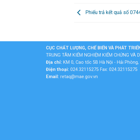
Phiếu trả kết quả số 07
CỤC CHẤT LƯỢNG, CHẾ BIẾN VÀ PHÁT TRIỂ
TRUNG TÂM KIỂM NGHIỆM KIỂM CHỨNG VÀ D
Địa chỉ:
KM 0, Cao tốc 5B Hà Nội - Hải Phòng, 
Điện thoại:
024.32115275 Fax: 024.32115275
Email:
retaq@mae.gov.vn