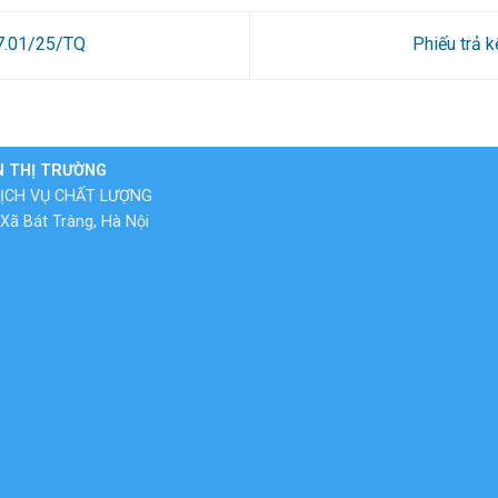
57.01/25/TQ
Phiếu trả 
N THỊ TRƯỜNG
ỊCH VỤ CHẤT LƯỢNG
Xã Bát Tràng, Hà Nội