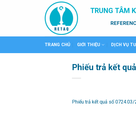
Bỏ
TRUNG TÂM K
qua
nội
REFERENC
dung
TRANG CHỦ
GIỚI THIỆU
DỊCH VỤ T
Phiếu trả kết qu
Phiếu trả kết quả số 0724.03