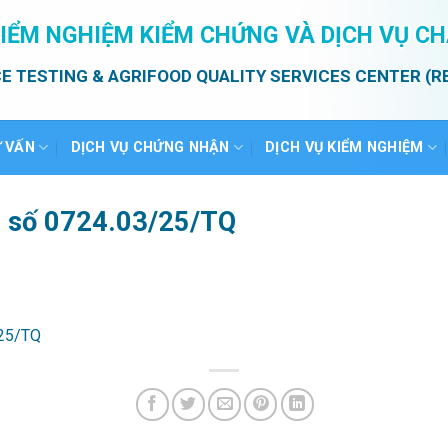
IỂM NGHIỆM KIỂM CHỨNG VÀ DỊCH VỤ C
E TESTING & AGRIFOOD QUALITY SERVICES CENTER (R
Ư VẤN
DỊCH VỤ CHỨNG NHẬN
DỊCH VỤ KIỂM NGHIỆM
ả số 0724.03/25/TQ
/25/TQ