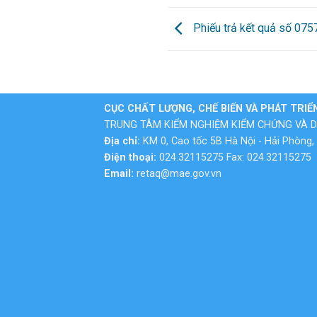
Phiếu trả kết quả số 07
CỤC CHẤT LƯỢNG, CHẾ BIẾN VÀ PHÁT TRIỂ
TRUNG TÂM KIỂM NGHIỆM KIỂM CHỨNG VÀ D
Địa chỉ:
KM 0, Cao tốc 5B Hà Nội - Hải Phòng, 
Điện thoại:
024.32115275 Fax: 024.32115275
Email:
retaq@mae.gov.vn