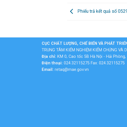
Phiếu trả kết quả số 05
CỤC CHẤT LƯỢNG, CHẾ BIẾN VÀ PHÁT TRIỂ
TRUNG TÂM KIỂM NGHIỆM KIỂM CHỨNG VÀ D
Địa chỉ:
KM 0, Cao tốc 5B Hà Nội - Hải Phòng, 
Điện thoại:
024.32115275 Fax: 024.32115275
Email:
retaq@mae.gov.vn