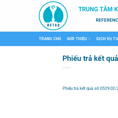
Bỏ
TRUNG TÂM K
qua
nội
REFERENC
dung
TRANG CHỦ
GIỚI THIỆU
DỊCH VỤ T
Phiếu trả kết qu
Phiếu trả kết quả số 0529.02