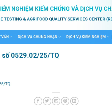
IỂM NGHIỆM KIỂM CHỨNG VÀ DỊCH VỤ C
E TESTING & AGRIFOOD QUALITY SERVICES CENTER (R
Ư VẤN
DỊCH VỤ CHỨNG NHẬN
DỊCH VỤ KIỂM NGHIỆM
ả số 0529.02/25/TQ
/25/TQ