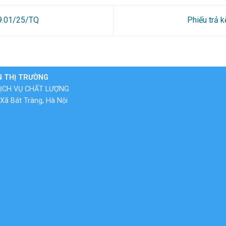
29.01/25/TQ
Phiếu trả 
N THỊ TRƯỜNG
ỊCH VỤ CHẤT LƯỢNG
Xã Bát Tràng, Hà Nội