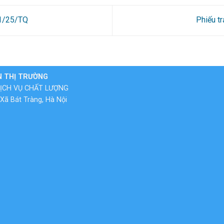
31/25/TQ
Phiếu t
N THỊ TRƯỜNG
ỊCH VỤ CHẤT LƯỢNG
Xã Bát Tràng, Hà Nội