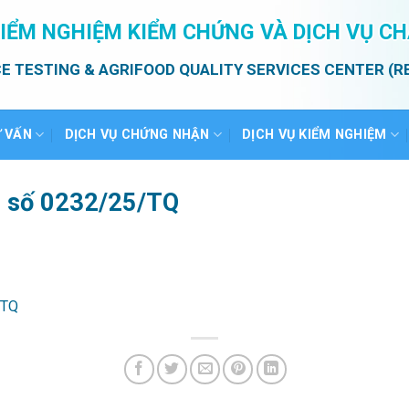
IỂM NGHIỆM KIỂM CHỨNG VÀ DỊCH VỤ C
E TESTING & AGRIFOOD QUALITY SERVICES CENTER (R
Ư VẤN
DỊCH VỤ CHỨNG NHẬN
DỊCH VỤ KIỂM NGHIỆM
ả số 0232/25/TQ
/TQ