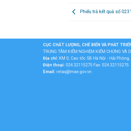
Phiếu trả kết quả số 02
CỤC CHẤT LƯỢNG, CHẾ BIẾN VÀ PHÁT TRIỂ
TRUNG TÂM KIỂM NGHIỆM KIỂM CHỨNG VÀ D
Địa chỉ:
KM 0, Cao tốc 5B Hà Nội - Hải Phòng, 
Điện thoại:
024.32115275 Fax: 024.32115275
Email:
retaq@mae.gov.vn