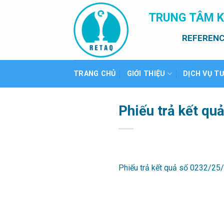
Bỏ
TRUNG TÂM K
qua
nội
REFERENC
dung
TRANG CHỦ
GIỚI THIỆU
DỊCH VỤ T
Phiếu trả kết qu
Phiếu trả kết quả số 0232/25