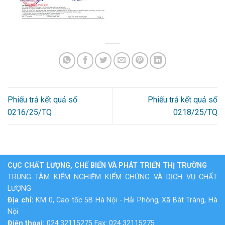
Phiếu trả kết quả số
Phiếu trả kết quả số
0216/25/TQ
0218/25/TQ
CỤC CHẤT LƯỢNG, CHẾ BIẾN VÀ PHÁT TRIỂN THỊ TRƯỜNG
TRUNG TÂM KIỂM NGHIỆM KIỂM CHỨNG VÀ DỊCH VỤ CHẤT
LƯỢNG
Địa chỉ:
KM 0, Cao tốc 5B Hà Nội - Hải Phòng, Xã Bát Tràng, Hà
Nội
Điện thoại:
024.32115275 Fax: 024.32115275