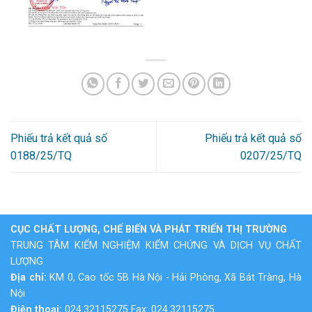
Phiếu trả kết quả số
Phiếu trả kết quả số
0188/25/TQ
0207/25/TQ
CỤC CHẤT LƯỢNG, CHẾ BIẾN VÀ PHÁT TRIỂN THỊ TRƯỜNG
TRUNG TÂM KIỂM NGHIỆM KIỂM CHỨNG VÀ DỊCH VỤ CHẤT
LƯỢNG
Địa chỉ:
KM 0, Cao tốc 5B Hà Nội - Hải Phòng, Xã Bát Tràng, Hà
Nội
Điện thoại:
024.32115275 Fax: 024.32115275