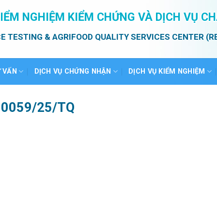
IỂM NGHIỆM KIỂM CHỨNG VÀ DỊCH VỤ C
E TESTING & AGRIFOOD QUALITY SERVICES CENTER (R
Ư VẤN
DỊCH VỤ CHỨNG NHẬN
DỊCH VỤ KIỂM NGHIỆM
ố 0059/25/TQ