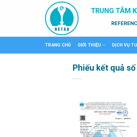
Bỏ
TRUNG TÂM K
qua
nội
REFERENC
dung
TRANG CHỦ
GIỚI THIỆU
DỊCH VỤ T
Phiếu kết quả s