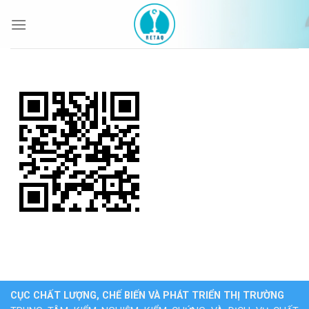
Bỏ
qua
nội
dung
CỤC CHẤT LƯỢNG, CHẾ BIẾN VÀ PHÁT TRIỂN THỊ TRƯỜNG