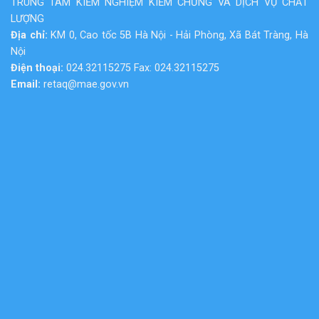
TRUNG TÂM KIỂM NGHIỆM KIỂM CHỨNG VÀ DỊCH VỤ CHẤT
LƯỢNG
Địa chỉ:
KM 0, Cao tốc 5B Hà Nội - Hải Phòng, Xã Bát Tràng, Hà
Nội
Điện thoại:
024.32115275 Fax: 024.32115275
Email:
retaq@mae.gov.vn