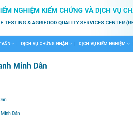
IỂM NGHIỆM KIỂM CHỨNG VÀ DỊCH VỤ C
E TESTING & AGRIFOOD QUALITY SERVICES CENTER (R
Ư VẤN
DỊCH VỤ CHỨNG NHẬN
DỊCH VỤ KIỂM NGHIỆM
xanh Minh Dân
Dân
 Minh Dân