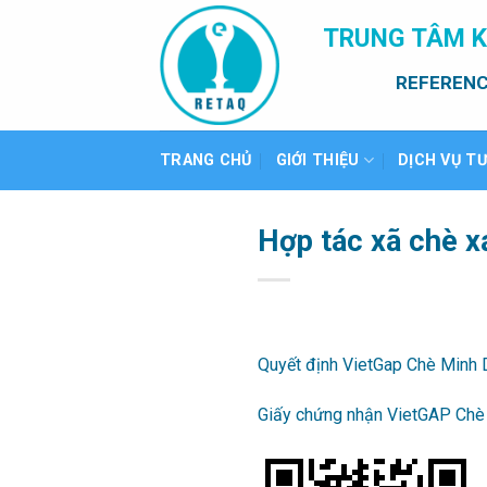
Bỏ
TRUNG TÂM K
qua
nội
REFERENC
dung
TRANG CHỦ
GIỚI THIỆU
DỊCH VỤ T
Hợp tác xã chè 
Quyết định VietGap Chè Minh 
Giấy chứng nhận VietGAP Chè